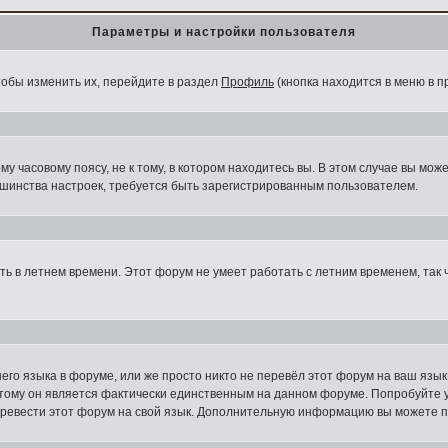
Параметры и настройки пользователя
тобы изменить их, перейдите в раздел
Профиль
(кнопка находится в меню в п
 часовому поясу, не к тому, в котором находитесь вы. В этом случае вы може
ольшинства настроек, требуется быть зарегистрированным пользователем.
ыть в летнем времени. Этот форум не умеет работать с летним временем, так
шего языка в форуме, или же просто никто не перевёл этот форум на ваш язы
этому он является фактически единственным на данном форуме. Попробуйте 
перевести этот форум на свой язык. Дополнительную информацию вы можете п