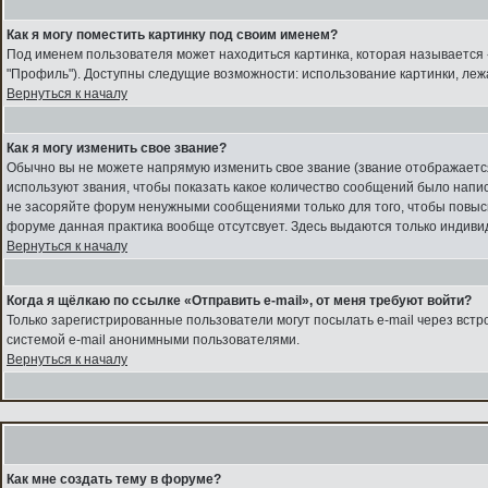
Как я могу поместить картинку под своим именем?
Под именем пользователя может находиться картинка, которая называется 
"Профиль"). Доступны следущие возможности: использование картинки, леж
Вернуться к началу
Как я могу изменить свое звание?
Обычно вы не можете напрямую изменить свое звание (звание отображается
используют звания, чтобы показать какое количество сообщений было нап
не засоряйте форум ненужными сообщениями только для того, чтобы повыси
форуме данная практика вообще отсутсвует. Здесь выдаются только индиви
Вернуться к началу
Когда я щёлкаю по ссылке «Отправить e-mail», от меня требуют войти?
Только зарегистрированные пользователи могут посылать e-mail через вст
системой e-mail анонимными пользователями.
Вернуться к началу
Как мне создать тему в форуме?