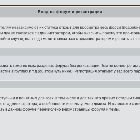
Вход на форум и регистрация
ителям независимо от их статуса открыт для просмотра весь форум (подробн
вам лучше связаться с администратором, чтобы выяснить, почему это произош
любом случае, вы всегда можете связаться с администратором и решить свою 
крывать темы во всех разделах форума без регистрации. Тем не менее, реги
тие в группах и т.д (об этом чуть ниже). Регистрация отнимет у вас всего па
упным и понятным для всех, в том числе и для тех, кто привых к старым ти
ь администратора, а особенности используемого движка. И вы можете сами у
лать в данном форуме перечислено внизу страницы форума и темы.