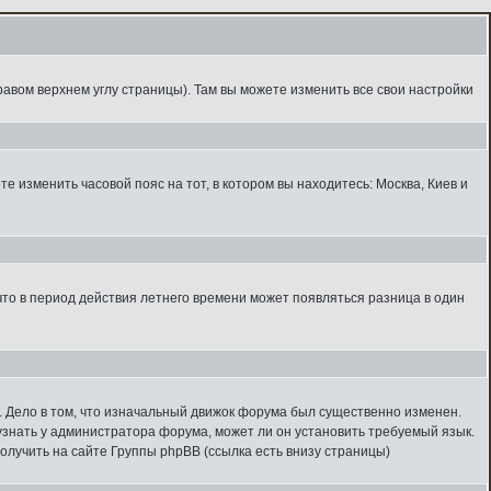
равом верхнем углу страницы). Там вы можете изменить все свои настройки
те изменить часовой пояс на тот, в котором вы находитесь: Москва, Киев и
 что в период действия летнего времени может появляться разница в один
к. Дело в том, что изначальный движок форума был существенно изменен.
узнать у администратора форума, может ли он установить требуемый язык.
олучить на сайте Группы phpBB (ссылка есть внизу страницы)