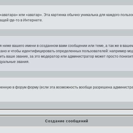
«аватара» или «аватар». Эта картинка обычно уникальна для каждого пользо
ащей где-то в Интернете.
 ниже вашего имени в созданном вами сообщении или теме, а так же в ваше
исано и чтобы идентифицировать определенных пользователей: например мо
ть ваше звание, за это модератор или администратор может просто понизит
дуальные звания.
роенную в форум форму (если эта возможность вообще разрешена администра
Создание сообщений