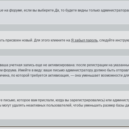
ие на форуме
, если вы выберете
Да
, то будете видны только администратора
ыть присвоен новый. Для этого кликните на
Я забыл пароль
, следуйте инстру
, ваша учетная запись еще не активизирована: после регистрации на указан
ом форума. Имейте в виду: ваше письмо администратору должно быть отправле
ричина, по которой требуется активизация, — она уменьшает возможности д
 письмо, которое вам прислали, когда вы зарегистрировались) или админист
 могут удалять неактивных пользователей, чтобы уменьшить размер базы да