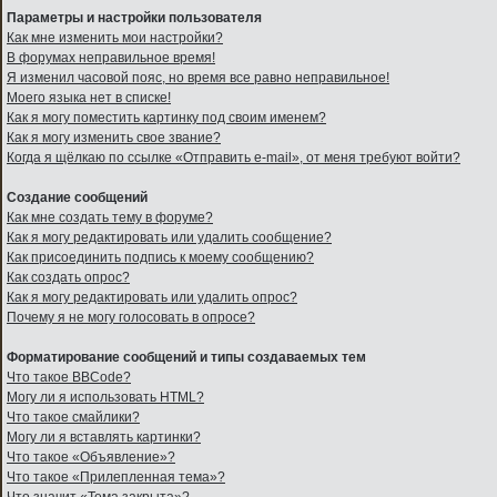
Параметры и настройки пользователя
Как мне изменить мои настройки?
В форумах неправильное время!
Я изменил часовой пояс, но время все равно неправильное!
Моего языка нет в списке!
Как я могу поместить картинку под своим именем?
Как я могу изменить свое звание?
Когда я щёлкаю по ссылке «Отправить e-mail», от меня требуют войти?
Создание сообщений
Как мне создать тему в форуме?
Как я могу редактировать или удалить сообщение?
Как присоединить подпись к моему сообщению?
Как создать опрос?
Как я могу редактировать или удалить опрос?
Почему я не могу голосовать в опросе?
Форматирование сообщений и типы создаваемых тем
Что такое BBCode?
Могу ли я использовать HTML?
Что такое смайлики?
Могу ли я вставлять картинки?
Что такое «Объявление»?
Что такое «Прилепленная тема»?