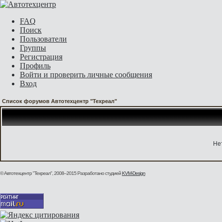
FAQ
Поиск
Пользователи
Группы
Регистрация
Профиль
Войти и проверить личные сообщения
Вход
Список форумов Автотехцентр "Техреал"
Не
© Автотехцентр "Техреал", 2008–2015
Разработано студией
KVM-Design