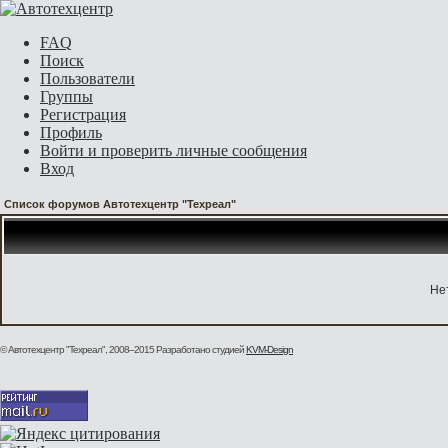
FAQ
Поиск
Пользователи
Группы
Регистрация
Профиль
Войти и проверить личные сообщения
Вход
Список форумов Автотехцентр "Техреал"
Не
© Автотехцентр "Техреал", 2008–2015
Разработано студией
KVM-Design