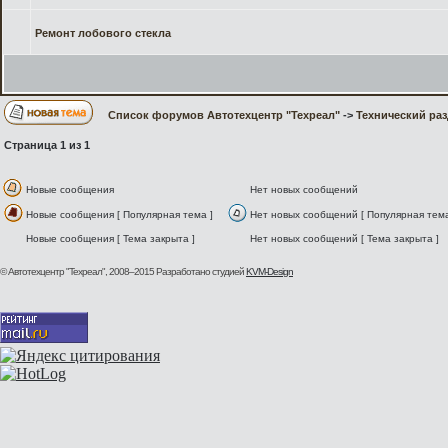
Ремонт лобового стекла
Список форумов Автотехцентр "Техреал"
->
Технический ра
Страница
1
из
1
Новые сообщения
Нет новых сообщений
Новые сообщения [ Популярная тема ]
Нет новых сообщений [ Популярная тема
Новые сообщения [ Тема закрыта ]
Нет новых сообщений [ Тема закрыта ]
© Автотехцентр "Техреал", 2008–2015
Разработано студией
KVM-Design