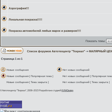
Аэрография!!!
Локальная покраска!!!!!
Покраска автомобилей любых марок и размеров!!!!
Показать темы:
Список форумов Автотехцентр "Техреал"
->
МАЛЯРНЫЙ ЦЕХ
Страница
1
из
1
Новые сообщения
Нет новых сообщений
Новые сообщения [ Популярная тема ]
Нет новых сообщений [ Популярная тема
Новые сообщения [ Тема закрыта ]
Нет новых сообщений [ Тема закрыта ]
© Автотехцентр "Техреал", 2008–2015
Разработано студией
KVM-Design