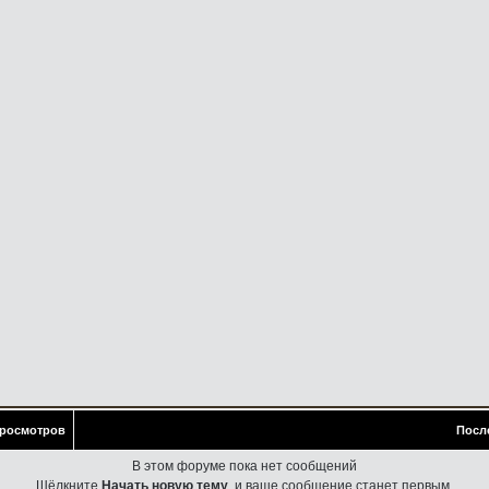
росмотров
Посл
В этом форуме пока нет сообщений
Щёлкните
Начать новую тему
, и ваше сообщение станет первым.