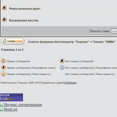
Резка колесных арок!
Блокировки мостов
Показать темы:
Список форумов Автотехцентр "Техреал"
->
Тюнинг "НИВА"
Страница
1
из
1
Новые сообщения
Нет новых сообщений
Новые сообщения [ Популярная тема ]
Нет новых сообщений [ Популярная тема
Новые сообщения [ Тема закрыта ]
Нет новых сообщений [ Тема закрыта ]
© Автотехцентр "Техреал", 2008–2015
Разработано студией
KVM-Design