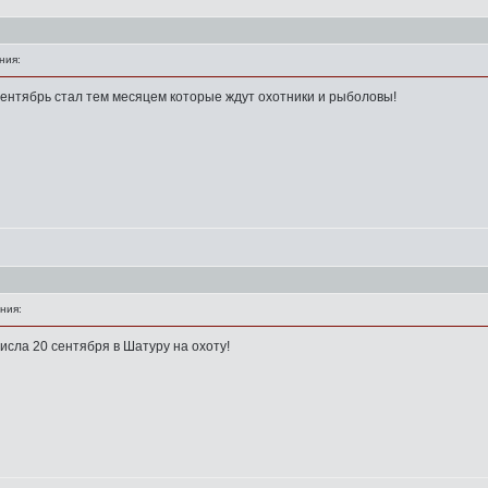
ния:
о сентябрь стал тем месяцем которые ждут охотники и рыболовы!
ния:
 числа 20 сентября в Шатуру на охоту!