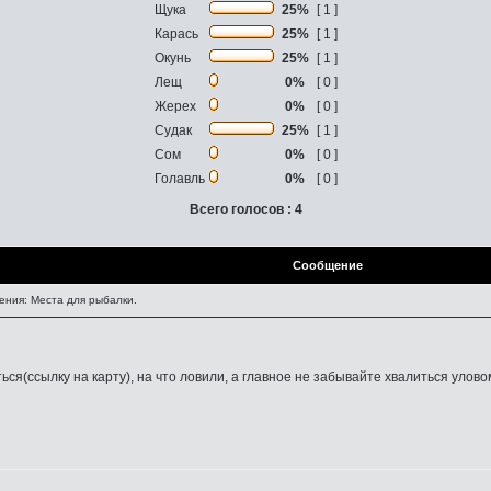
Щука
25%
[ 1 ]
Карась
25%
[ 1 ]
Окунь
25%
[ 1 ]
Лещ
0%
[ 0 ]
Жерех
0%
[ 0 ]
Судак
25%
[ 1 ]
Сом
0%
[ 0 ]
Голавль
0%
[ 0 ]
Всего голосов : 4
Сообщение
ния: Места для рыбалки.
ся(ссылку на карту), на что ловили, а главное не забывайте хвалиться уло