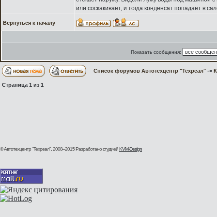
или соскакивает, и тогда конденсат попадает в са
Вернуться к началу
Показать сообщения:
Список форумов Автотехцентр "Техреал"
->
Страница
1
из
1
© Автотехцентр "Техреал", 2008–2015
Разработано студией
KVM-Design