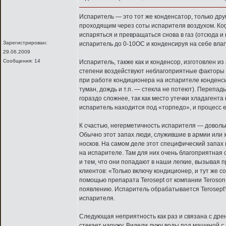
Испаритель — это тот же конденсатор, только др
проходящим через соты испарителя воздухом. Ког
испаряться и превращаться снова в газ (отсюда и
Зарегистрирован:
испаритель до 0-10OС и конденсируя на себе влаг
29.06.2009
Сообщения: 14
Испаритель, также как и конденсор, изготовлен из
степени воздействуют неблагоприятные факторы о
при работе кондиционера на испарителе конденси
туман, дождь и т.п. — стекла не потеют). Перепа
гораздо сложнее, так как место утечки хладагента 
испаритель находится под «торпедо», и процесс е
К счастью, негерметичность испарителя — доволь
Обычно этот запах люди, служившие в армии или 
носков. На самом деле этот специфический запах
на испарителе. Там для них очень благоприятная 
и тем, что они попадают в наши легкие, вызывая
клиентов: «Только включу кондиционер, и тут же 
помощью препарата Terosept от компании Teroson.
появлению. Испаритель обрабатывается Terosept'
испарителя.
Следующая неприятность как раз и связана с дре
стекает наружу. Видели лужу воды под машиной с 