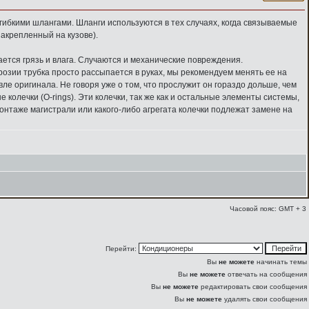
бкими шлангами. Шланги используются в тех случаях, когда связываемые
закрепленный на кузове).
ется грязь и влага. Случаются и механические повреждения.
розии трубка просто рассыпается в руках, мы рекомендуем менять ее на
ле оригинала. Не говоря уже о том, что прослужит он гораздо дольше, чем
лечки (O-rings). Эти колечки, так же как и остальные элементы системы,
онтаже магистрали или какого-либо агрегата колечки подлежат замене на
Часовой пояс: GMT + 3
Перейти:
Вы
не можете
начинать темы
Вы
не можете
отвечать на сообщения
Вы
не можете
редактировать свои сообщения
Вы
не можете
удалять свои сообщения