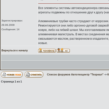
Все элементы системы автокондиционера связаны
агрегаты подвижны по отношению друг к другу (на
Зарегистрирован:
Алюминиевые трубки часто страдают от коррозии.
29.06.2009
Ремонтируются они либо аргонно-дуговой сваркой,
Сообщения: 14
новую, либо на гибкий шланг. Мы изготавливаем л
алюминиевая магистраль. В местах соединения ма
смазываются маслом, растворенном в хладагенте,
новые.
Вернуться к началу
Список форумов Автотехцентр "Техреал"
->
Страница
1
из
1