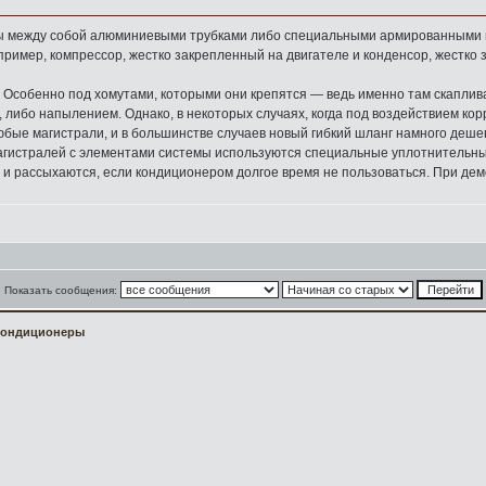
 между собой алюминиевыми трубками либо специальными армированными ги
пример, компрессор, жестко закрепленный на двигателе и конденсор, жестко 
 Особенно под хомутами, которыми они крепятся — ведь именно там скаплива
 либо напылением. Однако, в некоторых случаях, когда под воздействием кор
юбые магистрали, и в большинстве случаев новый гибкий шланг намного дешев
гистралей с элементами системы используются специальные уплотнительные ко
 и рассыхаются, если кондиционером долгое время не пользоваться. При дем
Показать сообщения:
Кондиционеры