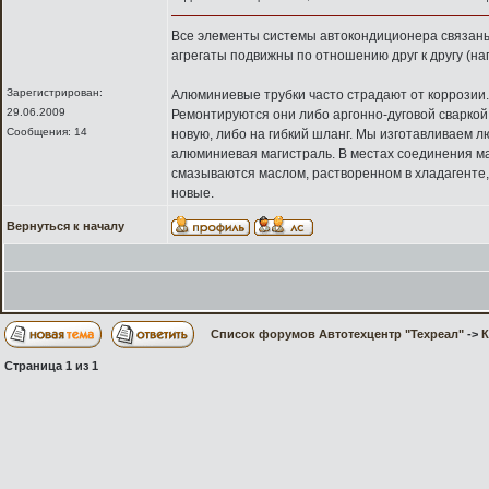
Все элементы системы автокондиционера связаны
агрегаты подвижны по отношению друг к другу (на
Зарегистрирован:
Алюминиевые трубки часто страдают от коррозии.
29.06.2009
Ремонтируются они либо аргонно-дуговой сваркой,
Сообщения: 14
новую, либо на гибкий шланг. Мы изготавливаем л
алюминиевая магистраль. В местах соединения ма
смазываются маслом, растворенном в хладагенте,
новые.
Вернуться к началу
Список форумов Автотехцентр "Техреал"
->
Страница
1
из
1