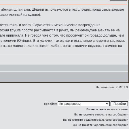
бкими шлангами. Шланги используются в тех случаях, когда связываемые
закрепленный на кузове).
ется грязь и влага. Случаются и механические повреждения.
розии трубка просто рассыпается в руках, мы рекомендуем менять ее на
ле оригинала. Не говоря уже о том, что прослужит он гораздо дольше, чем
лечки (O-rings). Эти колечки, так же как и остальные элементы системы,
онтаже магистрали или какого-либо агрегата колечки подлежат замене на
Часовой пояс: GMT + 3
Перейти:
Вы
не можете
начинать темы
Вы
не можете
отвечать на сообщения
Вы
не можете
редактировать свои сообщения
Вы
не можете
удалять свои сообщения