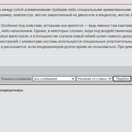
 между собой алюминиевыми трубками либо специальными армированными ги
пример, компрессор, жестко закрепленный на двигателе и конденсор, жестко 
 Особенно под хомутами, которыми они крепятся — ведь именно там скаплива
 либо напылением. Однако, в некоторых случаях, когда под воздействием кор
юбые магистрали, и в большинстве случаев новый гибкий шланг намного дешев
гистралей с элементами системы используются специальные уплотнительные ко
 и рассыхаются, если кондиционером долгое время не пользоваться. При дем
Показать сообщения:
Кондиционеры