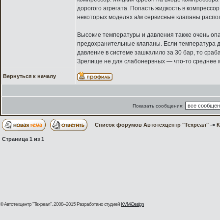
дорогого агрегата. Попасть жидкость в компрессо
некоторых моделях а/м сервисные клапаны распол
Высокие температуры и давления также очень оп
предохранительные клапаны. Если температура до
давление в системе зашкалило за 30 бар, то сра
Зрелище не для слабонервных — что-то среднее м
Вернуться к началу
Показать сообщения:
Список форумов Автотехцентр "Техреал"
->
Страница
1
из
1
© Автотехцентр "Техреал", 2008–2015
Разработано студией
KVM-Design