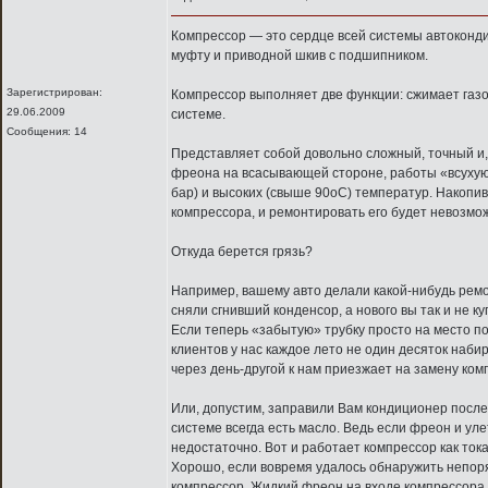
Компрессор — это сердце всей системы автоконд
муфту и приводной шкив с подшипником.
Зарегистрирован:
Компрессор выполняет две функции: сжимает газо
29.06.2009
системе.
Сообщения: 14
Представляет собой довольно сложный, точный и, 
фреона на всасывающей стороне, работы «всухую»
бар) и высоких (свыше 90oС) температур. Накопив
компрессора, и ремонтировать его будет невозмо
Откуда берется грязь?
Например, вашему авто делали какой-нибудь ремон
сняли сгнивший конденсор, а нового вы так и не ку
Если теперь «забытую» трубку просто на место по
клиентов у нас каждое лето не один десяток наби
через день-другой к нам приезжает на замену ком
Или, допустим, заправили Вам кондиционер после 
системе всегда есть масло. Ведь если фреон и уле
недостаточно. Вот и работает компрессор как тока
Хорошо, если вовремя удалось обнаружить непоря
компрессор. Жидкий фреон на входе компрессора 