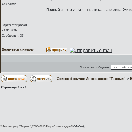
Site Admin
Полный спектр услуг,запчасти,масла,резина! Жите
Зарегистрирован:
24.01.2009
Сообщения: 37
Вернуться к началу
Показать сообщения:
Список форумов Автотехцентр "Техреал"
->
H
Страница
1
из
1
© Автотехцентр "Техреал", 2008–2015
Разработано студией
KVM-Design