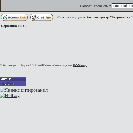
Показать сообщения:
Список форумов Автотехцентр "Техреал"
->
Страница
1
из
1
© Автотехцентр "Техреал", 2008–2015
Разработано студией
KVM-Design