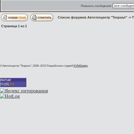
Показать сообщения:
Список форумов Автотехцентр "Техреал"
->
Страница
1
из
1
© Автотехцентр "Техреал", 2008–2015
Разработано студией
KVM-Design