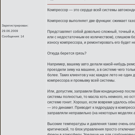
Компрессор — это сердце всей системы автоконд
Компрессор выполняет две функции: сжимает газо
Зарегистрирован:
29.06.2009
Представляет собой довольно сложный, точный и, 
Сообщения: 14
или с недостаточным ее количеством), слишком б
износу компрессора, и ремонтировать его будет 
Откуда берется грязь?
Например, вашему авто делали какой-нибудь ремон
проездили зиму на машине, а в системе чего тольк
более. Таких клиентов у нас каждое лето не один
компрессора и промывку всей системы.
Или, допустим, заправили Вам кондиционер после 
системы полностью, то масла хоть немного, но ост
системе гонит. Хорошо, если вовремя удалось об
— это динамит. Приводит к гидроудару в компресс
заправляли неправильно (на некоторых моделях а
Высокие температуры и давления также очень оп
критической, то блок управления просто отключае
фреон в атмосферу. Зрелище не для слабонервных