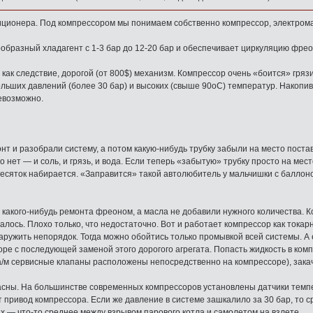
иционера. Под компрессором мы понимаем собственно компрессор, электром
образный хладагент с 1-3 бар до 12-20 бар и обеспечивает циркуляцию фрео
как следствие, дорогой (от 800$) механизм. Компрессор очень «боится» гря
ольших давлений (более 30 бар) и высоких (свыше 90oС) температур. Накопив
невозможно.
т и разобрали систему, а потом какую-нибудь трубку забыли на место постави
о нет — и соль, и грязь, и вода. Если теперь «забытую» трубку просто на мес
 десяток набирается. «Заправится» такой автолюбитель у мальчишки с баллон
какого-нибудь ремонта фреоном, а масла не добавили нужного количества. Ко
алось. Плохо только, что недостаточно. Вот и работает компрессор как токар
наружить непорядок. Тогда можно обойтись только промывкой всей системы. 
оре с последующей заменой этого дорогого агрегата. Попасть жидкость в ком
/м сервисные клапаны расположены непосредственно на компрессоре), закач
асны. На большинстве современных компрессоров установлены датчики темп
т привод компрессора. Если же давление в системе зашкалило за 30 бар, то
 — что-то среднее между взрывом парового котла и самолетом на взлете.