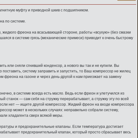
агнитную муфту и приводной шкив с подшипником.
на по системе.
зи, жидкого фреона на всасывающей стороне, работы «всухую» (без смазки
шаяся в системе грязь (механические примеси) приводит к очень быстрому
ть или сняли сгнивший конденсор, а нового вы так и не купили. Вы
то поставить, систему заправить и запустить, то Ваш компрессор не жилец
ом фреона на газоне и через день-другой к нам приезжает на замену
нечно, в системе всегда есть масло. Ведь если фреон и улетучился из
ный станок — сам себя на стружку перерабатывает, а стружку эту по всей
А если нет — ищите другой компрессор. Жидкий фреон на входе компрессора
прессор может в нескольких случаях: неправильно собрали систему,
али хладагента сверх всякой меры.
ературы и предохранительные клапаны. Если температура достигает
 срабатывает предохранительный клапан, который просто сбрасывает весь