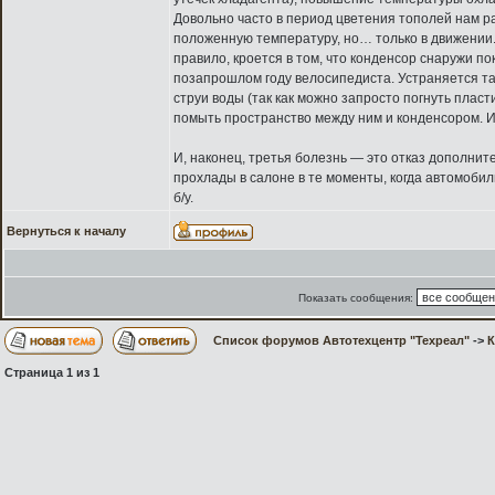
Довольно часто в период цветения тополей нам р
положенную температуру, но… только в движении. 
правило, кроется в том, что конденсор снаружи по
позапрошлом году велосипедиста. Устраняется та
струи воды (так как можно запросто погнуть плас
помыть пространство между ним и конденсором. И
И, наконец, третья болезнь — это отказ дополнит
прохлады в салоне в те моменты, когда автомоби
б/у.
Вернуться к началу
Показать сообщения:
Список форумов Автотехцентр "Техреал"
->
Страница
1
из
1