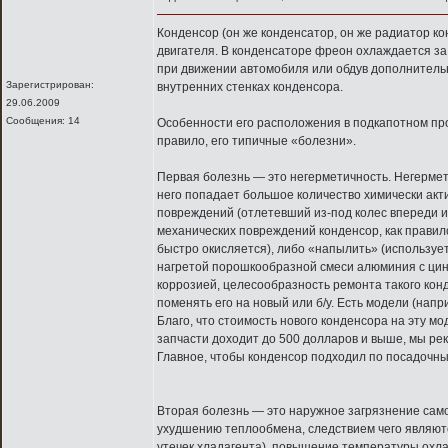
Конденсор (он же конденсатор, он же радиатор 
двигателя. В конденсаторе фреон охлаждается з
при движении автомобиля или обдув дополнительн
Зарегистрирован:
внутренних стенках конденсора.
29.06.2009
Сообщения: 14
Особенности его расположения в подкапотном прос
правило, его типичные «болезни».
Первая болезнь — это негерметичность. Негермети
него попадает большое количество химически акти
повреждений (отлетевший из-под колес впереди и
механических повреждений конденсор, как правило
быстро окисляется), либо «напылить» (используе
нагретой порошкообразной смеси алюминия с цинк
коррозией, целесообразность ремонта такого кон
поменять его на новый или б/у. Есть модели (напр
Благо, что стоимость нового конденсора на эту мо
запчасти доходит до 500 долларов и выше, мы ре
Главное, чтобы конденсор подходил по посадочны
Вторая болезнь — это наружное загрязнение само
ухудшению теплообмена, следствием чего являютс
утечек хладагента), повышение температуры охлаж