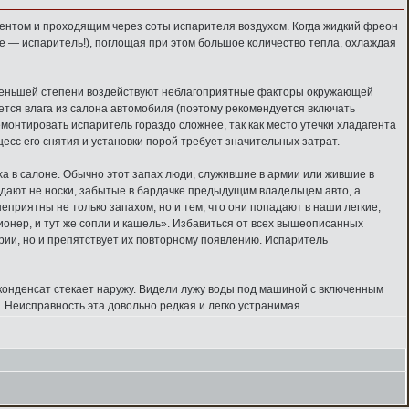
гентом и проходящим через соты испарителя воздухом. Когда жидкий фреон
ие — испаритель!), поглощая при этом большое количество тепла, охлаждая
 в меньшей степени воздействуют неблагоприятные факторы окружающей
уется влага из салона автомобиля (поэтому рекомендуется включать
емонтировать испаритель гораздо сложнее, так как место утечки хладагента
цесс его снятия и установки порой требует значительных затрат.
ха в салоне. Обычно этот запах люди, служившие в армии или жившие в
здают не носки, забытые в бардачке предыдущим владельцем авто, а
еприятны не только запахом, но и тем, что они попадают в наши легкие,
онер, и тут же сопли и кашель». Избавиться от всех вышеописанных
рии, но и препятствует их повторному появлению. Испаритель
 конденсат стекает наружу. Видели лужу воды под машиной с включенным
н. Неисправность эта довольно редкая и легко устранимая.