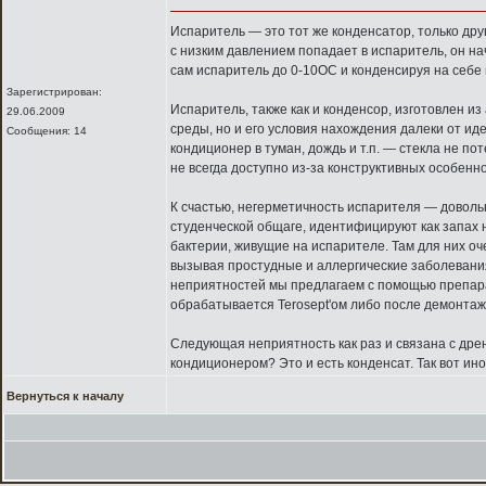
Испаритель — это тот же конденсатор, только др
с низким давлением попадает в испаритель, он на
сам испаритель до 0-10OС и конденсируя на себе 
Зарегистрирован:
Испаритель, также как и конденсор, изготовлен 
29.06.2009
среды, но и его условия нахождения далеки от ид
Сообщения: 14
кондиционер в туман, дождь и т.п. — стекла не п
не всегда доступно из-за конструктивных особенно
К счастью, негерметичность испарителя — доволь
студенческой общаге, идентифицируют как запах 
бактерии, живущие на испарителе. Там для них оч
вызывая простудные и аллергические заболевания
неприятностей мы предлагаем с помощью препарат
обрабатывается Terosept'ом либо после демонтаж
Следующая неприятность как раз и связана с дре
кондиционером? Это и есть конденсат. Так вот ино
Вернуться к началу