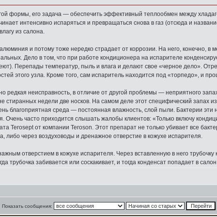
угой формы, его задача — обеспечить эффективный теплообмен между хлада
чинает интенсивно испаряться и превращаться снова в газ (отсюда и назван
влагу из салона.
из алюминия и потому тоже нередко страдает от коррозии. На него, конечно,
еальных. Дело в том, что при работе кондиционера на испарителе конденсир
отеют). Перепады температур, пыль и влага и делают свое «черное дело». Отр
стей этого узла. Кроме того, сам испаритель находится под «торпедо», и про
но редкая неисправность, в отличие от другой проблемы — неприятного запа
не стиранных недели две носков. На самом деле этот специфический запах и
ень благоприятная среда — постоянная влажность, слой пыли. Бактерии эти н
. Очень часто приходится слышать жалобы клиентов: «Только включу кондици
а Terosept от компании Teroson. Этот препарат не только убивает все бакте
а, либо через воздуховоды и дренажное отверстие в кожухе испарителя.
нажным отверстием в кожухе испарителя. Через вставленную в него трубочку
гда трубочка забивается или соскакивает, и тогда конденсат попадает в сало
Показать сообщения: