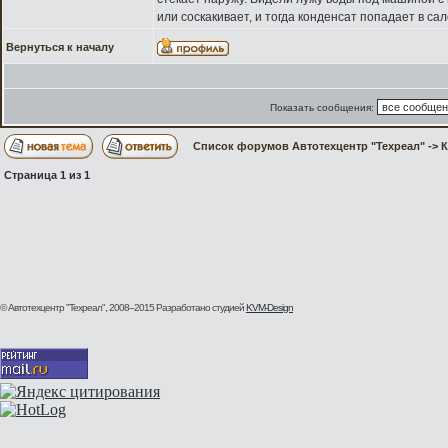
или соскакивает, и тогда конденсат попадает в са
Вернуться к началу
Показать сообщения:
Список форумов Автотехцентр "Техреал"
->
Страница
1
из
1
© Автотехцентр "Техреал", 2008–2015
Разработано студией
KVM-Design