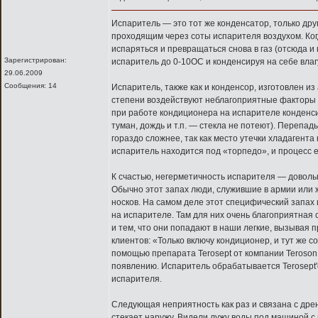
Испаритель — это тот же конденсатор, только др
проходящим через соты испарителя воздухом. Ког
испаряться и превращаться снова в газ (отсюда и
Зарегистрирован:
испаритель до 0-10OС и конденсируя на себе влаг
29.06.2009
Сообщения: 14
Испаритель, также как и конденсор, изготовлен из
степени воздействуют неблагоприятные факторы о
при работе кондиционера на испарителе конденси
туман, дождь и т.п. — стекла не потеют). Перепа
гораздо сложнее, так как место утечки хладагента 
испаритель находится под «торпедо», и процесс е
К счастью, негерметичность испарителя — доволь
Обычно этот запах люди, служившие в армии или 
носков. На самом деле этот специфический запах
на испарителе. Там для них очень благоприятная 
и тем, что они попадают в наши легкие, вызывая
клиентов: «Только включу кондиционер, и тут же 
помощью препарата Terosept от компании Teroson.
появлению. Испаритель обрабатывается Terosept'
испарителя.
Следующая неприятность как раз и связана с дре
стекает наружу. Видели лужу воды под машиной с 