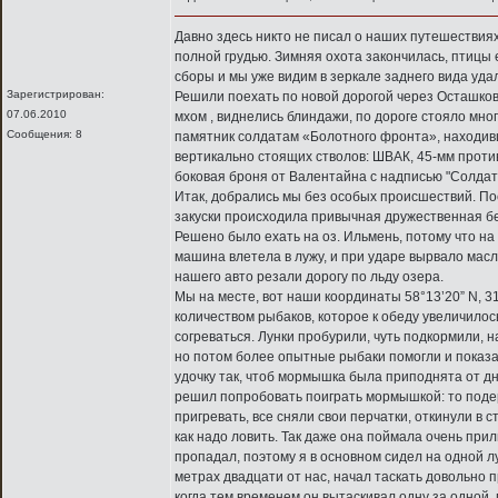
Давно здесь никто не писал о наших путешествиях
полной грудью. Зимняя охота закончилась, птицы
сборы и мы уже видим в зеркале заднего вида уд
Зарегистрирован:
Решили поехать по новой дорогой через Осташков,
07.06.2010
мхом , виднелись блиндажи, по дороге стояло мн
Сообщения: 8
памятник солдатам «Болотного фронта», находивш
вертикально стоящих стволов: ШВАК, 45-мм против
боковая броня от Валентайна с надписью "Солдат
Итак, добрались мы без особых происшествий. Пос
закуски происходила привычная дружественная бе
Решено было ехать на оз. Ильмень, потому что на
машина влетела в лужу, и при ударе вырвало масл
нашего авто резали дорогу по льду озера.
Мы на месте, вот наши координаты 58°13’20” N, 3
количеством рыбаков, которое к обеду увеличилось
согреваться. Лунки пробурили, чуть подкормили, 
но потом более опытные рыбаки помогли и показа
удочку так, чтоб мормышка была приподнята от дн
решил попробовать поиграть мормышкой: то поде
пригревать, все сняли свои перчатки, откинули в
как надо ловить. Так даже она поймала очень прил
пропадал, поэтому я в основном сидел на одной л
метрах двадцати от нас, начал таскать довольно п
когда тем временем он вытаскивал одну за одной, 