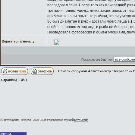
последовал срыв. После того как в очередной раз 
третью я поднял удочку, лунка засветилась от чешу
прибежали наши опытные рыбаки, взяли у меня лес
36 см в диаметре и рукой достали моего леща в 1.5
особо не проникал под лед, и рыба не боялась, н
Последовала фотосессия и обмен эмоциями, полу
Вернуться к началу
Показать сообщения:
Список форумов Автотехцентр "Техреал"
->
О
Страница
1
из
1
© Автотехцентр "Техреал", 2008–2015
Разработано студией
KVM-Design