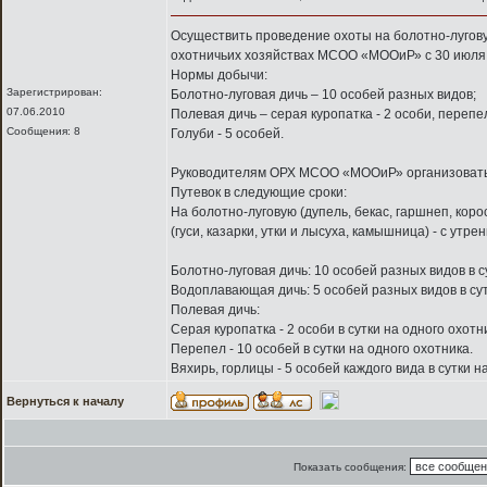
Осуществить проведение охоты на болотно-лугов
охотничьих хозяйствах МСОО «МООиР» с 30 июля 2
Нормы добычи:
Зарегистрирован:
Болотно-луговая дичь – 10 особей разных видов;
07.06.2010
Полевая дичь – серая куропатка - 2 особи, перепел
Сообщения: 8
Голуби - 5 особей.
Руководителям ОРХ МСОО «МООиР» организовать ох
Путевок в следующие сроки:
На болотно-луговую (дупель, бекас, гаршнеп, коро
(гуси, казарки, утки и лысуха, камышница) - с утр
Болотно-луговая дичь: 10 особей разных видов в с
Водоплавающая дичь: 5 особей разных видов в сут
Полевая дичь:
Серая куропатка - 2 особи в сутки на одного охотн
Перепел - 10 особей в сутки на одного охотника.
Вяхирь, горлицы - 5 особей каждого вида в сутки н
Вернуться к началу
Показать сообщения: