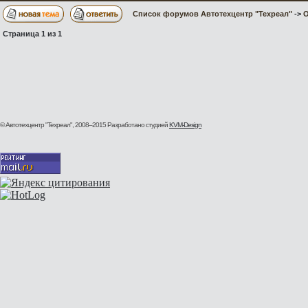
Список форумов Автотехцентр "Техреал"
->
О
Страница
1
из
1
© Автотехцентр "Техреал", 2008–2015
Разработано студией
KVM-Design