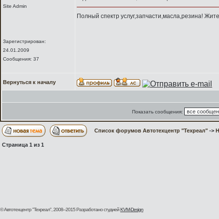
Site Admin
Полный спектр услуг,запчасти,масла,резина! Жите
Зарегистрирован:
24.01.2009
Сообщения: 37
Вернуться к началу
Показать сообщения:
Список форумов Автотехцентр "Техреал"
->
H
Страница
1
из
1
© Автотехцентр "Техреал", 2008–2015
Разработано студией
KVM-Design