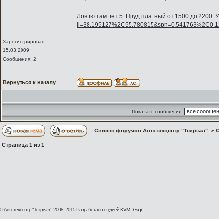
Ловлю там лет 5. Пруд платный от 1500 до 2200. 
ll=38.195127%2C55.780815&spn=0.541763%2C0.
Зарегистрирован:
15.03.2009
Сообщения: 2
Вернуться к началу
Показать сообщения:
Список форумов Автотехцентр "Техреал"
->
О
Страница
1
из
1
© Автотехцентр "Техреал", 2008–2015
Разработано студией
KVM-Design