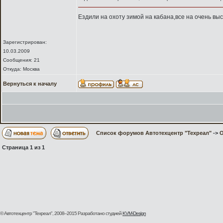
Ездили на охоту зимой на кабана,все на очень в
Зарегистрирован:
10.03.2009
Сообщения: 21
Откуда: Москва
Вернуться к началу
Список форумов Автотехцентр "Техреал"
->
О
Страница
1
из
1
© Автотехцентр "Техреал", 2008–2015
Разработано студией
KVM-Design