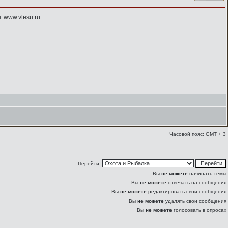
йт
www.vlesu.ru
Часовой пояс: GMT + 3
Перейти:
Вы
не можете
начинать темы
Вы
не можете
отвечать на сообщения
Вы
не можете
редактировать свои сообщения
Вы
не можете
удалять свои сообщения
Вы
не можете
голосовать в опросах