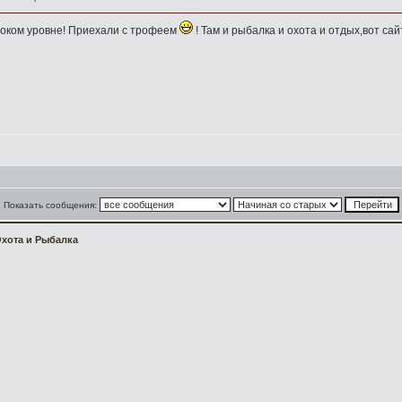
ысоком уровне! Приехали с трофеем
! Там и рыбалка и охота и отдых,вот са
Показать сообщения:
хота и Рыбалка