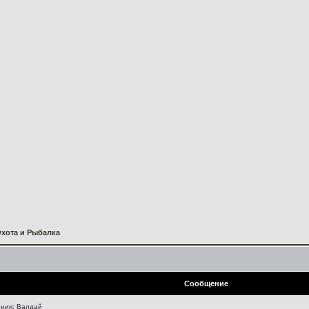
хота и Рыбалка
Сообщение
ния: Валдай