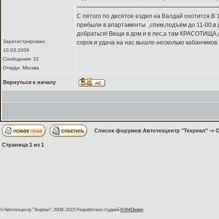
С пятого по десятое ездил на Валдай охотится.В 1
прибыли в апартаменты
,спим,подъём до 11-00,в
добраться! Вещи в дом и в лес,а там КРАСОТИЩА,с
Зарегистрирован:
сорок и удача на нас вышло несколько кабанчиков
10.03.2009
Сообщения: 21
Откуда: Москва
Вернуться к началу
Список форумов Автотехцентр "Техреал"
->
О
Страница
1
из
1
© Автотехцентр "Техреал", 2008–2015
Разработано студией
KVM-Design