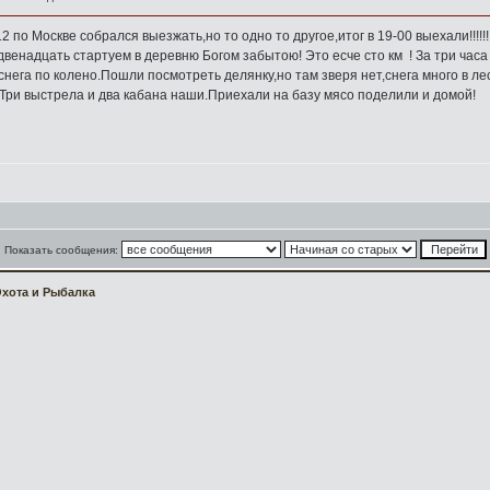
2 по Москве собрался выезжать,но то одно то другое,итог в 19-00 выехали!!!!!
 двенадцать стартуем в деревню Богом забытою! Это есче сто км
! За три час
нега по колено.Пошли посмотреть делянку,но там зверя нет,снега много в лес
.Три выстрела и два кабана наши.Приехали на базу мясо поделили и домой!
Показать сообщения:
хота и Рыбалка