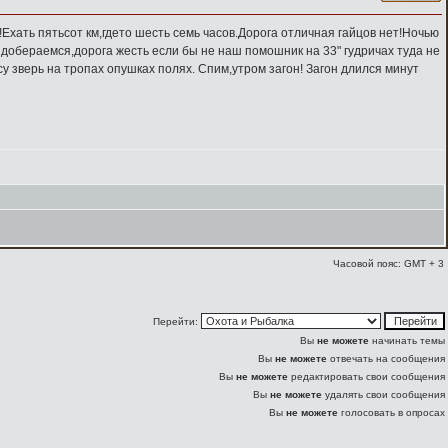
!!Ехать пятьсот км,гдето шесть семь часов.Дорога отличная гайцов нет!Ночью
а добераемся,дорога жесть если бы не наш помошник на 33" гудричах туда не
у зверь на тропах опушках полях. Спим,утром загон! Загон длился минут
Часовой пояс: GMT + 3
Перейти:
Вы
не можете
начинать темы
Вы
не можете
отвечать на сообщения
Вы
не можете
редактировать свои сообщения
Вы
не можете
удалять свои сообщения
Вы
не можете
голосовать в опросах