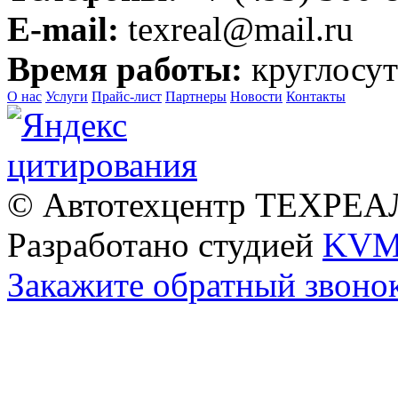
E-mail:
texreal@mail.ru
Время работы:
круглосут
О нас
Услуги
Прайс-лист
Партнеры
Новости
Контакты
© Автотехцентр ТЕХРЕАЛ
Разработано студией
KVM
Закажите обратный звоно